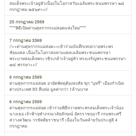
สมเด็จพระเจ้าอยู่หัวเนื่องในโอกาสวันเฉลิมพระชนมพรรษา ๒๘
กรกฎาคม ๒๕๖๙++//
25 กรกฎาคม 2569
****พิธีเปิดด่านศุลกากรแม่สอดแห่งใหม่****
7 กรกฎาคม 2569
//++ด่านศุลกากรแม่สอด++เข้าร่วมบันทึกเทปถวายพระพร
ชัยมงคล เนื่องในโอกาสมหามงคลเฉลิมพระชนมพรรษา
พระบาทสมเด็จพระวชิรเกล้าเจ้าอยู่หัว ทรงเจริญพระชนมพรรษา
๗๔ พรรษา++//
6 กรกฎาคม 2569
ด่านศุลกากรแม่สอด อายัดพัสดุต้องสงสัย ซุก "บุหรี่" เมืองกำเนิด
ต่างประเทศ 83 หีบห่อ มูลค่ากว่า 1ล้านบาท
6 กรกฎาคม 2569
ด่านศุลกากรแม่สอด เข้าร่วมพิธีถวายพระพรสมเด็จพระเจ้าน้อง
นางเธอ เจ้าฟ้าจุฬาภรณวลัยลักษณ์ อัครราชกุมารี กรมพระศรี
สวางควัฒน วรขัตติยราชนารี เนื่องในวันคล้ายวันประสูติ 4
กรกฎาคม