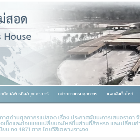
สัยทัศน์/พันธกิจ/ยุทธศาสตร์
หน่วยงานกรมศุลกากร
แผนผังเว็บไซต์
กาศด่านศุลกากรแม่สอด เรื่อง ประกาศผู้ชนะการเสนอราคา จ้
จเช็คและซ่อมแซมเปลี่ยนอะไหล่ชิ้นส่วนที่สึกหรอ และเปลี่ยน
บียน กง 4871 ตาก โดยวิธีเฉพาะเจาะจง