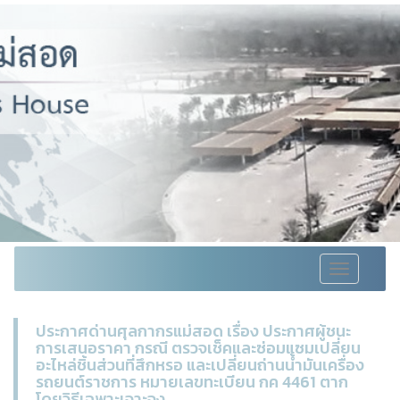
Toggle
navigation
ประกาศด่านศุลกากรแม่สอด เรื่อง ประกาศผู้ชนะ
การเสนอราคา กรณี ตรวจเช็คและซ่อมแซมเปลี่ยน
อะไหล่ชิ้นส่วนที่สึกหรอ และเปลี่ยนถ่านน้ำมันเครื่อง
รถยนต์ราชการ หมายเลขทะเบียน กค 4461 ตาก
โดยวิธีเฉพาะเจาะจง