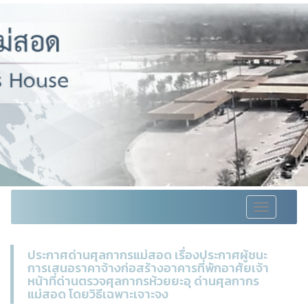
Toggle
navigation
ประกาศด่านศุลกากรแม่สอด เรื่องประกาศผู้ชนะ
การเสนอราคาจ้างก่อสร้างอาคารที่พักอาศัยเจ้า
หน้าที่ด่านตรวจศุลกากรห้วยยะอุ ด่านศุลกากร
แม่สอด โดยวิธีเฉพาะเจาะจง