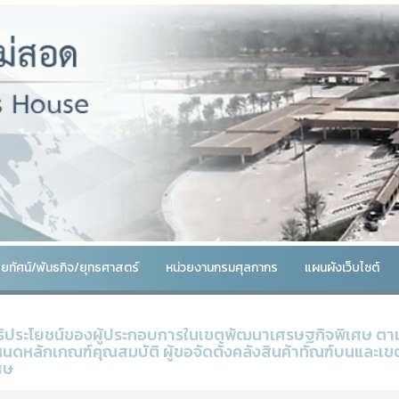
สัยทัศน์/พันธกิจ/ยุทธศาสตร์
หน่วยงานกรมศุลกากร
แผนผังเว็บไซต์
ธิประโยชน์ของผู้ประกอบการในเขตพัฒนาเศรษฐกิจพิเศษ ตามป
นดหลักเกณฑ์คุณสมบัติ ผู้ขอจัดตั้งคลังสินค้าทัณฑ์บนและเ
ศษ