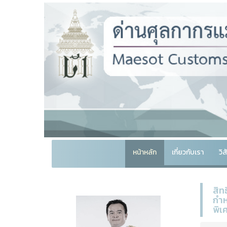
หน้าหลัก
เกี่ยวกับเรา
วิ
สิท
กำห
พิเ