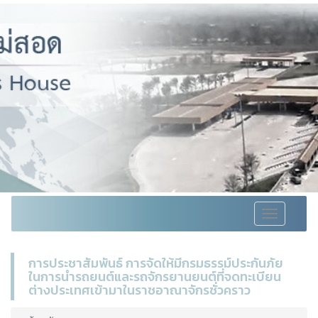
Toggle
navigation
การประชาสัมพันธ์ การจัดให้มีกรมธรรม์ประกันภัย
ในการนำรถยนต์และรถจักรยานยนต์ที่จดทะเบียน
ต่างประเทศเข้ามาในราชอาณาจักรชั่วคราว