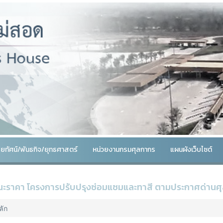
สัยทัศน์/พันธกิจ/ยุทธศาสตร์
หน่วยงานกรมศุลกากร
แผนผังเว็บไซต์
ชนะราคา โครงการปรับปรุงซ่อมแซมและทาสี ตามประกาศด่านศุลก
ลัก