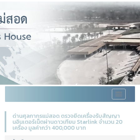
Toggle
navigation
ด่านศุลกากรแม่สอด ตรวจยึดเครื่องรับสัญญา
นอินเตอร์เน็ตผ่านดาวเทียม Starlink จำนวน 20
เครื่อง มูลค่ากว่า 400,000 บาท