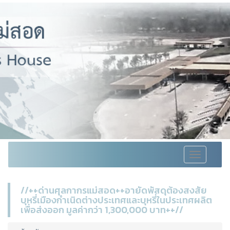
Toggle
navigation
//++ด่านศุลกากรแม่สอด++อายัดพัสดุต้องสงสัย
บุหรี่เมืองกำเนิดต่างประเทศและบุหรี่ในประเทศผลิต
เพื่อส่งออก มูลค่ากว่า 1,300,000 บาท++//