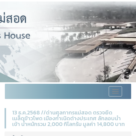
Toggle
navigation
13 ธ.ค.2568 //ด่านศุลกากรแม่สอด ตรวจยึด
เมล็ดข้าวโพด เมืองกำเนิดต่างประเทศ ลักลอบนำ
เข้า น้ำหนักรวม 2,000 กิโลกรัม มูลค่า 14,800 บาท