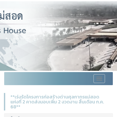
Toggle
navigation
**เร่งรัดโครงการก่อสร้างด่านศุลกากรแม่สอด
แห่งที่ 2 คาดส่งมอบเพิ่ม 2 งวดงาน สิ้นเดือน ก.ค.
68**